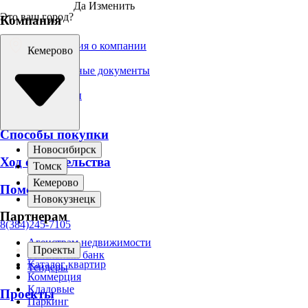
Да
Изменить
Это ваш город?
Компания
Информация о компании
Кемерово
Вакансии
Официальные документы
Брендбук
Для прессы
Новости
Способы покупки
Новосибирск
Ход строительства
Томск
Кемерово
Помощь
Новокузнецк
Партнерам
8(384)245-7105
Агенствам недвижимости
Проекты
Земельный банк
Каталог квартир
Тендеры
Коммерция
Кладовые
Проекты
Паркинг