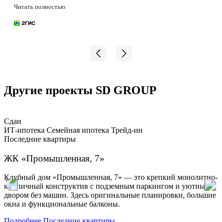
парк, на территории тоже двор хороший будет, еще и
Читать полностью
детсад планируется строить. Спорить не стала,
остановились на этом варианте.
Другие проекты SD GROUP
Сдан
ИТ-ипотека
Семейная ипотека
Трейд-ин
Т
Последние квартиры
ЖК «Промышленная, 7»
Клубный дом «Промышленная, 7» — это крепкий монолитно-
кирпичный конструктив с подземным паркингом и уютным
и
двором без машин. Здесь оригинальные планировки, большие
т
окна и функциональные балконы.
т
п
Подробнее
Последние квартиры