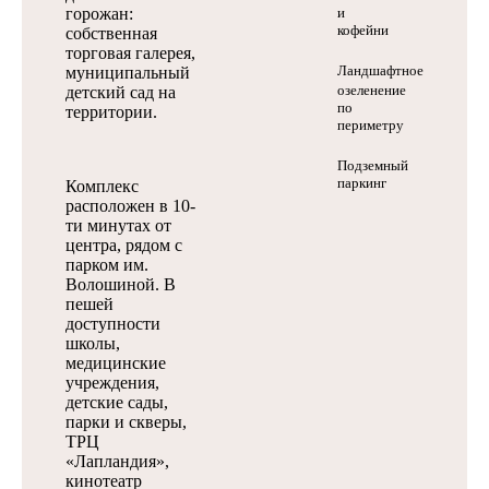
горожан:
и
кофейни
собственная
торговая галерея,
Ландшафтное
муниципальный
озеленение
детский сад на
по
территории.
периметру
Подземный
паркинг
Комплекс
расположен в 10-
ти минутах от
центра, рядом с
парком им.
Волошиной. В
пешей
доступности
школы,
медицинские
учреждения,
детские сады,
парки и скверы,
ТРЦ
«Лапландия»,
кинотеатр