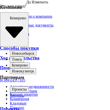
Да
Изменить
Это ваш город?
Компания
Информация о компании
Кемерово
Вакансии
Официальные документы
Брендбук
Для прессы
Новости
Способы покупки
Новосибирск
Ход строительства
Томск
Кемерово
Помощь
Новокузнецк
Партнерам
8(384)245-7105
Агенствам недвижимости
Проекты
Земельный банк
Каталог квартир
Тендеры
Коммерция
Кладовые
Паркинг
Проекты