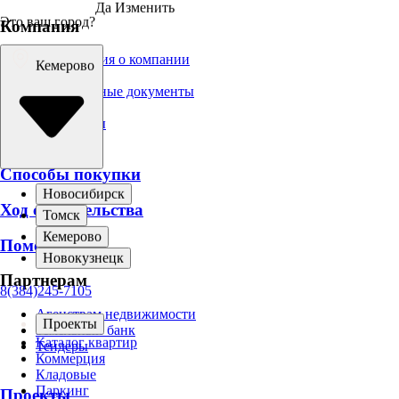
Да
Изменить
Это ваш город?
Компания
Информация о компании
Кемерово
Вакансии
Официальные документы
Брендбук
Для прессы
Новости
Способы покупки
Новосибирск
Ход строительства
Томск
Кемерово
Помощь
Новокузнецк
Партнерам
8(384)245-7105
Агенствам недвижимости
Проекты
Земельный банк
Каталог квартир
Тендеры
Коммерция
Кладовые
Паркинг
Проекты