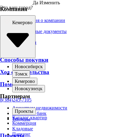
Да
Изменить
Это ваш город?
Компания
Информация о компании
Кемерово
Вакансии
Официальные документы
Брендбук
Для прессы
Новости
Способы покупки
Новосибирск
Ход строительства
Томск
Кемерово
Помощь
Новокузнецк
Партнерам
8(384)245-7105
Агенствам недвижимости
Проекты
Земельный банк
Каталог квартир
Тендеры
Коммерция
Кладовые
Паркинг
Проекты