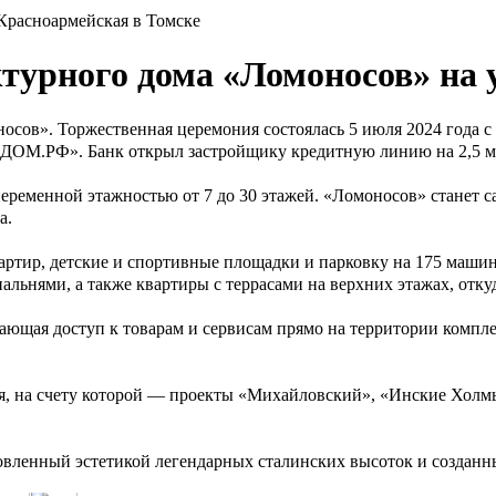
 Красноармейская в Томске
турного дома «Ломоносов» на 
осов». Торжественная церемония состоялась 5 июля 2024 года с
«ДОМ.РФ». Банк открыл застройщику кредитную линию на 2,5 мл
переменной этажностью от 7 до 30 этажей. «Ломоносов» станет 
а.
квартир, детские и спортивные площадки и парковку на 175 маш
альнями, а также квартиры с террасами на верхних этажах, отку
вающая доступ к товарам и сервисам прямо на территории компл
я, на счету которой — проекты «Михайловский», «Инские Холм
енный эстетикой легендарных сталинских высоток и созданный 