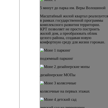
5 минут до парка им. Веры Волошиной
Масштабный жилой квартал реализуется
в рамках государственной программы
комплексного развития территории.
КРТ позволяет не просто построить
жилой дом, а преобразовать облик
целого района, создавая новую
комфортную среду для жизни горожан.
подземный паркинг
дизайнерские МОПы
колясочные на первых этажах
детский сад на территории