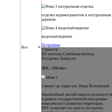
отделка керамогранитом и натуральным
деревом
видеонаблюдение
Подробнее
Строится
ИТ-ипотека
Семейная ипотека
Рассрочка
Трейд-ин
ЖК «Моне»
5 минут до парка им. Веры Волошиной
Масштабный жилой квартал реализуется
в рамках государственной программы
комплексного развития территории.
КРТ позволяет не просто построить