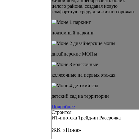
жилой дом, а преобразовать облик
целого района, создавая новую
комфортную среду для жизни горожан.
подземный паркинг
дизайнерские МОПы
колясочные на первых этажах
детский сад на территории
Подробнее
Строится
ИТ-ипотека
Трейд-ин
Рассрочка
ЖК «Нова»