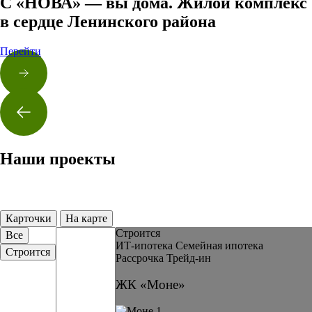
С «НОВА» — вы дома. Жилой комплекс
в сердце Ленинского района
Перейти
Наши проекты
Карточки
На карте
Строится
Все
ИТ-ипотека
Семейная ипотека
Строится
Рассрочка
Трейд-ин
ЖК «Моне»